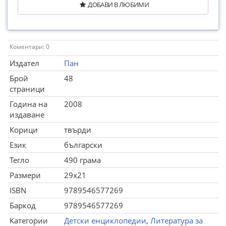
ДОБАВИ В ЛЮБИМИ
Коментари: 0
Издател
Пан
Брой
48
страници
Година на
2008
издаване
Корици
твърди
Език
български
Тегло
490 грама
Размери
29x21
ISBN
9789546577269
Баркод
9789546577269
Категории
Детски енциклопедии
,
Литература за