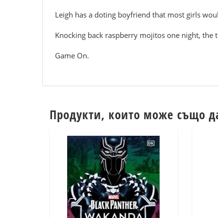
Leigh has a doting boyfriend that most girls woul
Knocking back raspberry mojitos one night, the th
Game On.
Продукти, които може също д