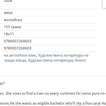
2008
меки
английски
155 грама
18x11
9780007268603
9780007268603
на английски език
,
Художествена литература на
чужди езици
,
Художествена литература
,
Книги
ar?
years. She vows to find a man on every continent for some pure no-
ires.Yet she wants an eligible bachelor who'll slip a five-carat 