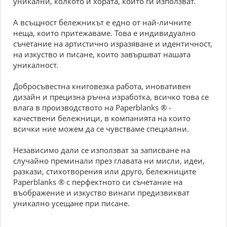
уникални, колкото и хората, които ги използват.
А всъщност бележникът е едно от най-личните
неща, които притежаваме. Това е индивидуално
съчетание на артистично изразяване и идентичност,
на изкуство и писане, които завършват нашата
уникалност.
Добросъвестна книговезка работа, иновативен
дизайн и прецизна ръчна изработка, всичко това се
влага в производството на Paperblanks ® -
качествени бележници, в компанията на които
всички ние можем да се чувстваме специални.
Независимо дали се използват за записване на
случайно преминали през главата ни мисли, идеи,
разкази, стихотворения или друго, бележниците
Paperblanks ® с перфектното си съчетание на
въображение и изкуство винаги предизвикват
уникално усещане при писане.