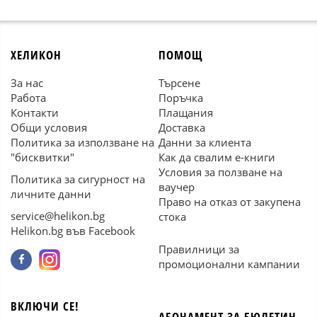
ХЕЛИКОН
ПОМОЩ
За нас
Търсене
Работа
Поръчка
Контакти
Плащания
Общи условия
Доставка
Политика за използване на
Данни за клиента
"бисквитки"
Как да свалим е-книги
Условия за ползване на
Политика за сигурност на
ваучер
личните данни
Право на отказ от закупена
service@helikon.bg
стока
Helikon.bg във Facebook
Правилници за
промоционални кампании
ВКЛЮЧИ СЕ!
АБОНАМЕНТ ЗА БЮЛЕТИН