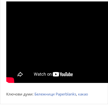
Ключови думи:
Бележници Paperblanks
,
какао