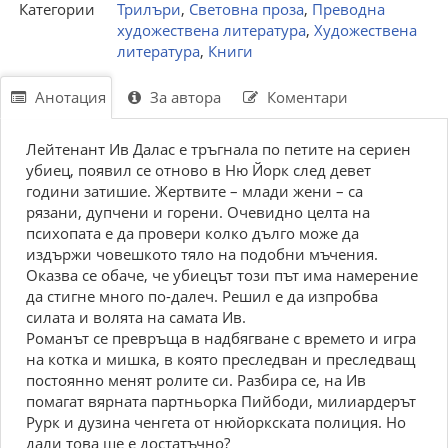
Категории
Трилъри
,
Световна проза
,
Преводна
художествена литература
,
Художествена
литература
,
Книги
Анотация
За автора
Коментари
Лейтенант Ив Далас е тръгнала по петите на сериен
убиец, появил се отново в Ню Йорк след девет
години затишие. Жертвите – млади жени – са
рязани, дупчени и горени. Очевидно целта на
психопата е да провери колко дълго може да
издържи човешкото тяло на подобни мъчения.
Оказва се обаче, че убиецът този път има намерение
да стигне много по-далеч. Решил е да изпробва
силата и волята на самата Ив.
Романът се превръща в надбягване с времето и игра
на котка и мишка, в която преследван и преследващ
постоянно менят ролите си. Разбира се, на Ив
помагат вярната партньорка Пийбоди, милиардерът
Рурк и дузина ченгета от нюйоркската полиция. Но
дали това ще е достатъчно?