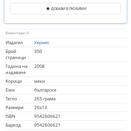
ДОБАВИ В ЛЮБИМИ
Коментари: 0
Издател
Хермес
Брой
350
страници
Година на
2008
издаване
Корици
меки
Език
български
Тегло
265 грама
Размери
20x13
ISBN
9542606621
Баркод
9542606621