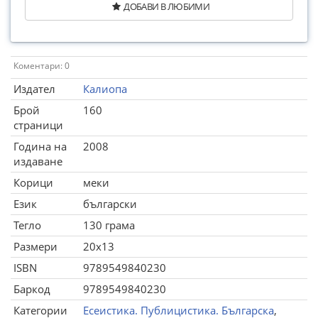
ДОБАВИ В ЛЮБИМИ
Коментари: 0
Издател
Калиопа
Брой
160
страници
Година на
2008
издаване
Корици
меки
Език
български
Тегло
130 грама
Размери
20x13
ISBN
9789549840230
Баркод
9789549840230
Категории
Есеистика. Публицистика. Българска
,