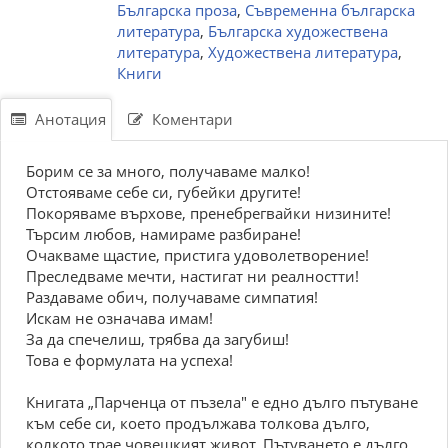
Българска проза
,
Съвременна българска
литература
,
Българска художествена
литература
,
Художествена литература
,
Книги
Анотация
Коментари
Борим се за много, получаваме малко!
Отстояваме себе си, губейки другите!
Покоряваме върхове, пренебрегвайки низините!
Търсим любов, намираме разбиране!
Очакваме щастие, пристига удоволетворение!
Преследваме мечти, настигат ни реалностти!
Раздаваме обич, получаваме симпатия!
Искам не означава имам!
За да спечелиш, трябва да загубиш!
Това е формулата на успеха!
Книгата „Парченца от пъзела" е едно дълго пътуване
към себе си, което продължава толкова дълго,
колкото трае човешкият живот. Пътуването е дълго,