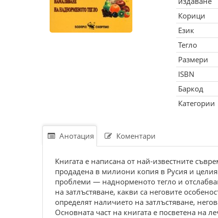
издаване
Корици
Език
Тегло
Размери
ISBN
Баркод
Категории
Анотация
Коментари
Книгата е написана от най-известните съвре
продадена в милиони копия в Русия и целия 
проблеми — наднорменото тегло и отслабван
на затлъстяване, какви са неговите особено
определят наличието на затлъстяване, негов
Основната част на книгата е посветена на л