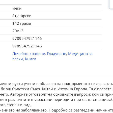
меки
български
142 грама
20x13
9789547921146
9789547921146
Лечебно хранене. Гладуване
,
Медицина за
всеки
,
Книги
менни руски учени в областта на наднорменото тегло, затлъ
бивш Съветски Съюз, Китай и Източна Европа. Тя е посвете
ето. Авторите отговарят на основните въпроси: кои са при
сти в различните възрастови периоди и при съпътстващи за
ата степен и вид.
ечението на заболяването. Подробно са разгледани начините