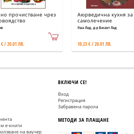
но прочистване чрез
Аюрведична кухня за
овоядство
самолечение
ов
Уша Лад, д-р Васант Лад
 € / 20.01 ЛВ.
10.23 € / 20.01 ЛВ.
ВКЛЮЧИ СЕ!
Вход
Регистрация
Забравена парола
иента
МЕТОДИ ЗА ПЛАЩАНЕ
им е-книги
ползване на ваучер