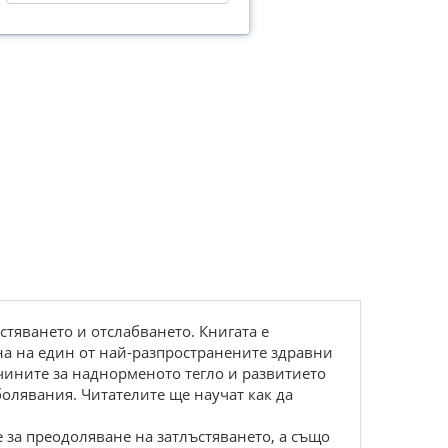
стяването и отслабването. Книгата е
на на един от най-разпространените здравни
чините за наднорменото тегло и развитието
болявания. Читателите ще научат как да
 за преодоляване на затлъстяването, а също