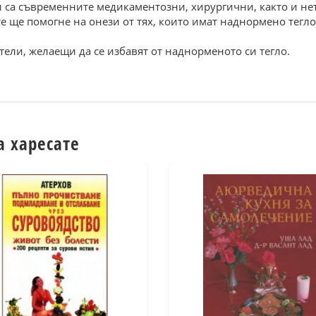
ни са съвременните медикаментозни, хирургични, както и н
те ще помогне на онези от тях, които имат наднормено тегл
тели, желаещи да се избавят от наднорменото си тегло.
а харесате