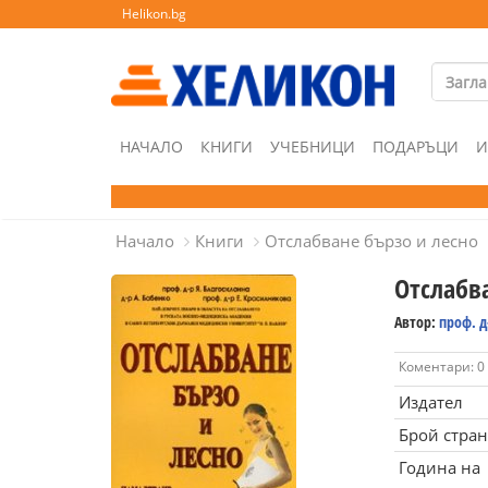
Helikon.bg
НАЧАЛО
КНИГИ
УЧЕБНИЦИ
ПОДАРЪЦИ
И
Начало
Книги
Отслабване бързо и лесно
Отслабв
Автор:
проф. д
Коментари: 0
Издател
Брой стра
Година на