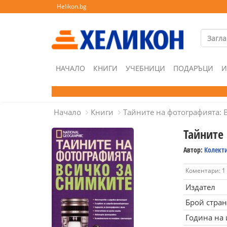
Helikon.bg
НАЧАЛО
КНИГИ
УЧЕБНИЦИ
ПОДАРЪЦИ
И
Начало
Книги
Тайните на фотографията: 
Тайните
Автор:
Колект
Коментари: 1
Издател
Брой стра
Година на