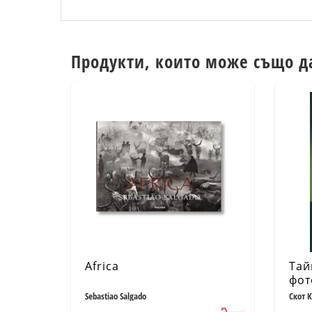
Продукти, които може също д
Africa
Тай
фот
Про
Sebastiao Salgado
Скот 
фот