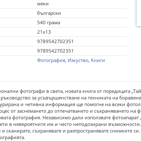
меки
български
540 грама
21x13
9789542702351
9789542702351
Фотография
,
Изкуство
,
Книги
онални фотографи в света, новата книга от поредицата „Та
ръководство за усъвършенстване на техниката на боравене 
турирана и четивна информация ще помогне на всеки фотолю
оцес от заснемането до отпечатването и съхраняването на 
ровата фотография. Независимо дали използвате фотоапарат
вети в невероятните им и често неподозирани възможности.
е и сканирате, съхранявате и разпространявате снимките си.
ографията.