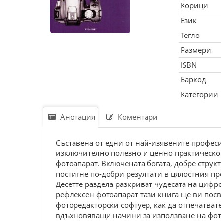
Корици
Език
Тегло
Размери
ISBN
Баркод
Категории
Анотация
Коментари
Съставена от едни от най-изявените професи
изключително полезно и ценно практическо 
фотоапарат. Включената богата, добре струк
постигне по-добри резултати в цялостния пр
Десетте раздела разкриват чудесата на циф
рефлексен фотоапарат тази книга ще ви пос
фоторедакторски софтуер, как да отпечатват
вдъхновяващи начини за използване на фот