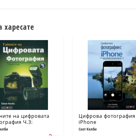
а харесате
ните на цифровата
Цифрова фотография
ография Ч.3:
iPhone
фесионални
Келби
Скот Келби
ографски техники -