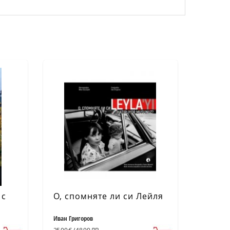
 с
О, спомняте ли си Лейля
Иван Григоров