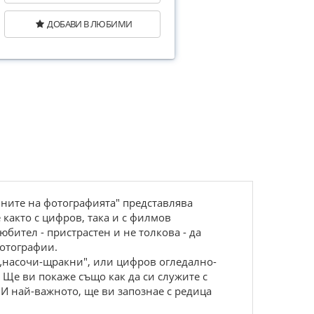
ДОБАВИ В ЛЮБИМИ
йните на фотографията" представлява
както с цифров, така и с филмов
бител - пристрастен и не толкова - да
фотографии.
 „насочи-щракни", или цифров огледално-
 Ще ви покаже също как да си служите с
 И най-важното, ще ви запознае с редица