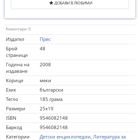
ДОБАВИ В ЛЮБИМИ
Коментари: 0
Издател
Прес
Брой
48
страници
Година на
2008
издаване
Корици
меки
Език
български
Тегло
185 грама
Размери
25x19
ISBN
9546082148
Баркод
9546082148
Категории
Детски енциклопедии
,
Литература за