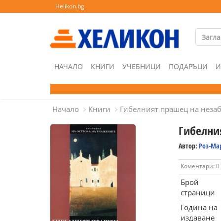
Helikon.bg
НАЧАЛО
КНИГИ
УЧЕБНИЦИ
ПОДАРЪЦИ
И
Начало
Книги
Гибелният прашец на неза
Гибелни
Автор:
Роз-Ма
Коментари: 0
Брой
страници
Година на
издаване