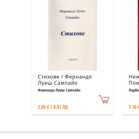
Стихове / Фернандо
Неж
Луиш Сампайо
Пое
"Бъ
Фернандо Луиш Сампайо
Подбо
пое
2.05 € / 4.01 ЛВ.
7.16 