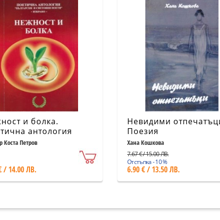
ност и болка.
Невидими отпечатъц
тична антология
Поезия
лгарски и световни
р Коста Петров
Хана Кошкова
ти"
7.67 € / 15.00 ЛВ.
Отстъпка - 10 %
€ / 14.00 ЛВ.
6.90 € / 13.50 ЛВ.