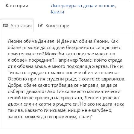
Категории
Литература за деца и юноши
,
Книги
Анотация
Коментари
Леони обича Даниел. И Даниел обича Леони. Как
обаче тя може да сподели безкрайното си щастие с
приятелките си? Може би като поиграе малко на
любовен посредник? Например Томас, който страда
от любовна мъка, е много подходяща жертва. Пък и
Тинка се нуждае от малко повече обич и топлина.
Особено при тия студени ръце, с които се здрависва.
Добре, обаче какво трябва да се направи, за да се
съберат двамата? Ако Тинка вместо математически
гений беше кралица на красотата, Леони щеше да
държи силни карти в ръцете си. Но ако нещата не са
такива, каквито ги искаме, нищо не е загубено,
защото можем да ги променим, нали?