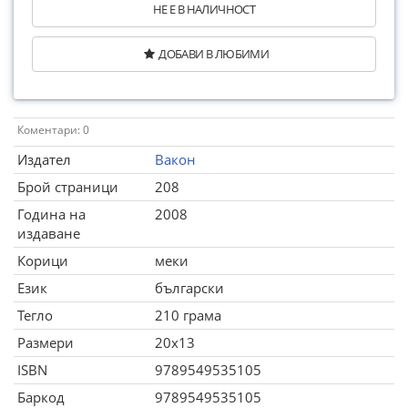
НЕ Е В НАЛИЧНОСТ
ДОБАВИ В ЛЮБИМИ
Коментари: 0
Издател
Вакон
Брой страници
208
Година на
2008
издаване
Корици
меки
Език
български
Тегло
210 грама
Размери
20x13
ISBN
9789549535105
Баркод
9789549535105