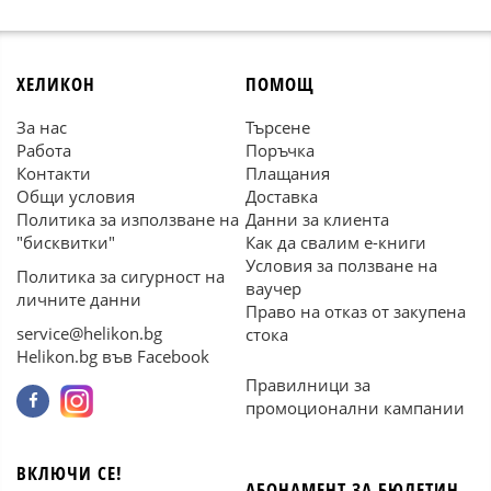
ХЕЛИКОН
ПОМОЩ
За нас
Търсене
Работа
Поръчка
Контакти
Плащания
Общи условия
Доставка
Политика за използване на
Данни за клиента
"бисквитки"
Как да свалим е-книги
Условия за ползване на
Политика за сигурност на
ваучер
личните данни
Право на отказ от закупена
service@helikon.bg
стока
Helikon.bg във Facebook
Правилници за
промоционални кампании
ВКЛЮЧИ СЕ!
АБОНАМЕНТ ЗА БЮЛЕТИН