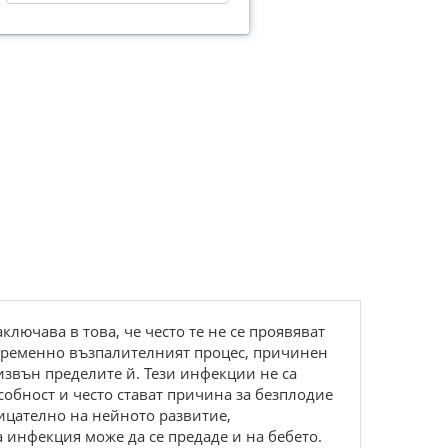
лючава в това, че често те не се проявяват
евременно възпалителният процес, причинен
 извън пределите й. Тези инфекции не са
собност и често стават причина за безплодие
рицателно на нейното развитие,
инфекция може да се предаде и на бебето.