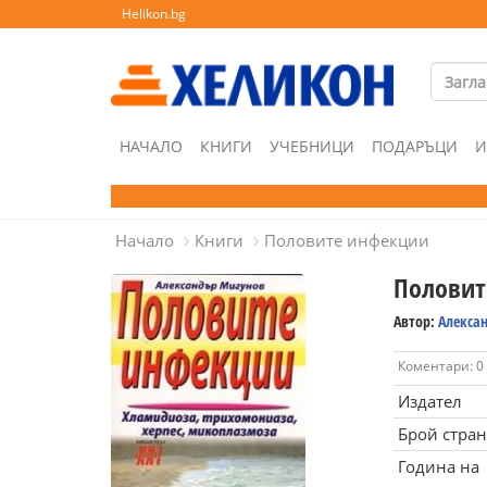
Helikon.bg
НАЧАЛО
КНИГИ
УЧЕБНИЦИ
ПОДАРЪЦИ
И
Начало
Книги
Половите инфекции
Половит
Автор:
Алекса
Коментари: 0
Издател
Брой стра
Година на