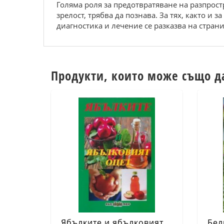
Голяма роля за предотвратяване на разпрос
зрелост, трябва да познава. За тях, както и
диагностика и лечение се разказва на страни
Продукти, които може също д
Ябълките и ябълковият
Бел