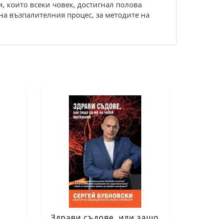
, които всеки човек, достигнал полова
 на възпалителния процес, за методите на
Здрави съдове, или защо