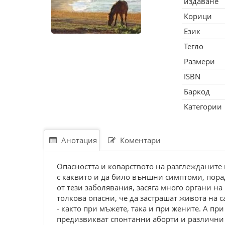
издаване
Корици
Език
Тегло
Размери
ISBN
Баркод
Категории
Анотация
Коментари
Опасността и коварството на разглежданите 
с каквито и да било външни симптоми, пора
от тези заболявания, засяга много органи на
толкова опасни, че да застрашат живота на 
- както при мъжете, така и при жените. А п
предизвикват спонтанни аборти и различни 