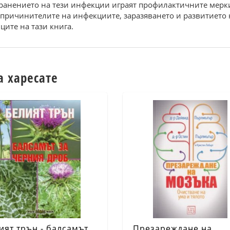
транението на тези инфекции играят профилактичните мерки
 за причинителите на инфекциите, заразяването и развитието
ците на тази книга.
а харесате
ият трън - балсамът
Презареждане на