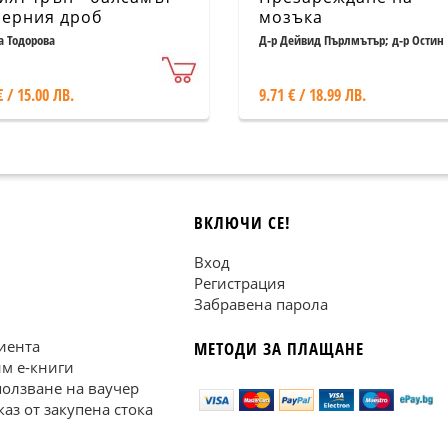
черния дроб
мозъка
а Тодорова
Д-р Дейвид Пърлмътър; д-р Остин
Пърлмътър; Кристин Лобърг
€ / 15.00 ЛВ.
9.71 € / 18.99 ЛВ.
ВКЛЮЧИ СЕ!
Вход
Регистрация
Забравена парола
иента
МЕТОДИ ЗА ПЛАЩАНЕ
им е-книги
ползване на ваучер
каз от закупена стока