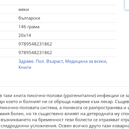
меки
български
146 грама
20x14
9789548231862
9789548231862
Здраве. Пол. Възраст
,
Медицина за всеки
,
Книги
в тази книга пикочно-полови (урогенитални) инфекции се зак
ди което и болният не се обръща навреме към лекар. Същ
 пикочно-половата система, а понякога се разпространява и
самия болен, но те съществено влияят на детеродната му спо
ри възникването на бременност тези болести се отразяват от
следродилни усложнения. Освен всичко друго тази коварна 