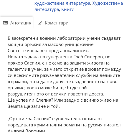
художествена литература
,
Художествена
литература
,
Книги
Анотация
Коментари
В засекретени военни лаборатории учени създават
мощни оръжия за масово унищожение.
Светът е изправен пред апокалипсис.
Новата задача на суперагента Глеб Сиверов, по
прякор Слепия, е не само да защити живота на
талантлив учен, за чието откритие воюват помежду
си всесилните разузнавателни служби на великите
държави, но и да не допусне създаването на ново
оръжие, което може би ще бъде най-
разрушителното от всички известни досега.
Ще успее ли Слепия? Или заедно с всичко живо на
Земята ще загине и той.
„Оръжие за Слепия" е увлекателна книга от
поредицата криминални романи на руския писател
Андрей Воронин.