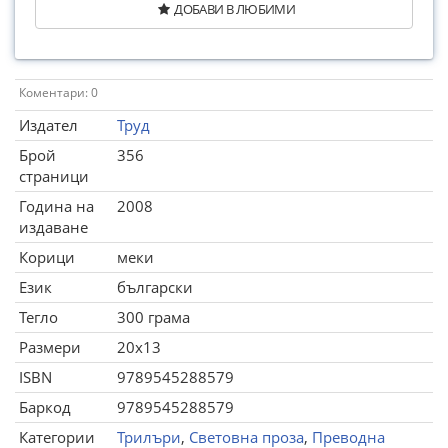
ДОБАВИ В ЛЮБИМИ
Коментари: 0
Издател
Труд
Брой
356
страници
Година на
2008
издаване
Корици
меки
Език
български
Тегло
300 грама
Размери
20x13
ISBN
9789545288579
Баркод
9789545288579
Категории
Трилъри
,
Световна проза
,
Преводна