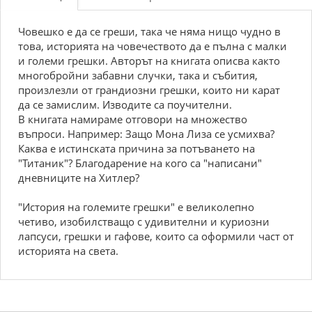
Човешко е да се греши, така че няма нищо чудно в
това, историята на човечеството да е пълна с малки
и големи грешки. Авторът на книгата описва както
многобройни забавни случки, така и събития,
произлезли от грандиозни грешки, които ни карат
да се замислим. Изводите са поучителни.
В книгата намираме отговори на множество
въпроси. Например: Защо Мона Лиза се усмихва?
Каква е истинската причина за потъването на
"Титаник"? Благодарение на кого са "написани"
дневниците на Хитлер?
"История на големите грешки" е великолепно
четиво, изобилстващо с удивителни и куриозни
лапсуси, грешки и гафове, които са оформили част от
историята на света.