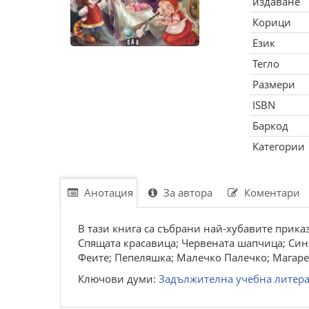
издаване
Корици
Език
Тегло
Размери
ISBN
Баркод
Категории
Анотация
За автора
Коментари
В тази книга са събрани най-хубавите прика
Спящата красавица; Червената шапчица; Синя
Феите; Пепеляшка; Малечко Палечко; Магаре
Ключови думи:
Задължителна учебна литера