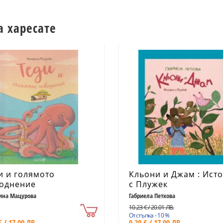
а харесате
и и голямото
Кльони и Джам : Ист
однение
с Плужек
ина Мацурова
Габриела Петкова
10.23 € / 20.01 ЛВ.
Отстъпка - 10 %