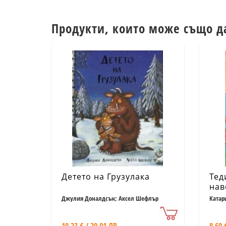
Продукти, които може също д
Детето на Грузулака
Тед
нав
Джулия Доналдсън; Аксел Шефлър
Катар