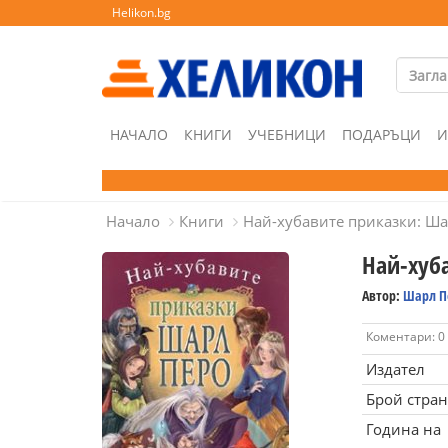
Helikon.bg
НАЧАЛО
КНИГИ
УЧЕБНИЦИ
ПОДАРЪЦИ
И
Начало
Книги
Най-хубавите приказки: Ш
Най-хуб
Автор:
Шарл П
Коментари: 0
Издател
Брой стра
Година на