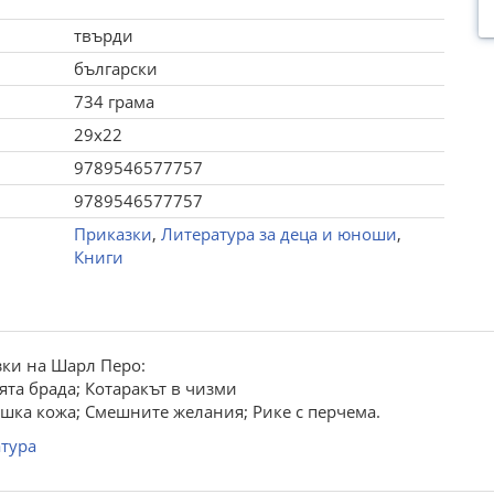
твърди
български
734 грама
29x22
9789546577757
9789546577757
Приказки
,
Литература за деца и юноши
,
Книги
зки на Шарл Перо:
та брада; Котаракът в чизми
шка кожа; Смешните желания; Рике с перчема.
тура