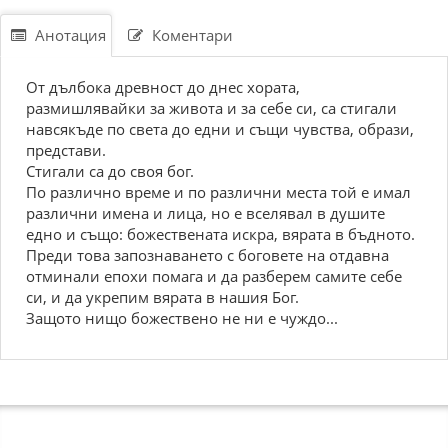
Анотация
Коментари
От дълбока древност до днес хората,
размишлявайки за живота и за себе си, са стигали
навсякъде по света до едни и същи чувства, образи,
представи.
Стигали са до своя бог.
По различно време и по различни места той е имал
различни имена и лица, но е вселявал в душите
едно и също: божествената искра, вярата в бъдното.
Преди това запознаването с боговете на отдавна
отминали епохи помага и да разберем самите себе
си, и да укрепим вярата в нашия Бог.
Защото нищо божествено не ни е чуждо...