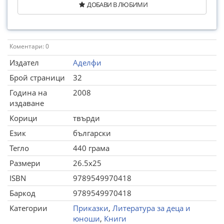
ДОБАВИ В ЛЮБИМИ
Коментари: 0
Издател
Аделфи
Брой страници
32
Година на
2008
издаване
Корици
твърди
Език
български
Тегло
440 грама
Размери
26.5x25
ISBN
9789549970418
Баркод
9789549970418
Категории
Приказки
,
Литература за деца и
юноши
,
Книги