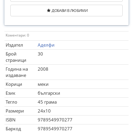
ДОБАВИ В ЛЮБИМИ
Коментари: 0
Издател
Аделфи
Брой
30
страници
Година на
2008
издаване
Корици
меки
Език
български
Тегло
45 грама
Размери
24x10
ISBN
9789549970277
Баркод
9789549970277