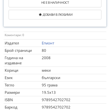
НЕ Е В НАЛИЧНОСТ
ДОБАВИ В ЛЮБИМИ
Коментари: 0
Издател
Егмонт
Брой страници
80
Година на
2008
издаване
Корици
меки
Език
български
Тегло
95 грама
Размери
19.5x13
ISBN
9789542702702
Баркод
9789542702702