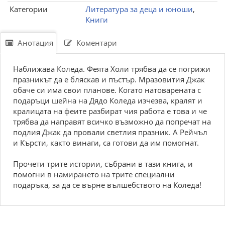
Категории
Литература за деца и юноши
,
Книги
Анотация
Коментари
Наближава Коледа. Феята Холи трябва да се погрижи
празникът да е бляскав и пъстър. Мразовития Джак
обаче си има свои планове. Когато натоварената с
подаръци шейна на Дядо Коледа изчезва, кралят и
кралицата на феите разбират чия работа е това и че
трябва да направят всичко възможно да попречат на
подлия Джак да провали светлия празник. А Рейчъл
и Кърсти, както винаги, са готови да им помогнат.
Прочети трите истории, събрани в тази книга, и
помогни в намирането на трите специални
подаръка, за да се върне вълшебството на Коледа!