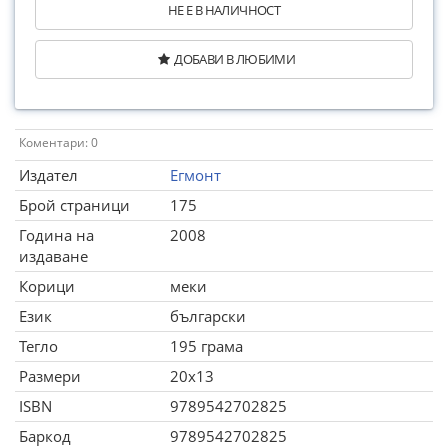
НЕ Е В НАЛИЧНОСТ
ДОБАВИ В ЛЮБИМИ
Коментари: 0
Издател
Егмонт
Брой страници
175
Година на
2008
издаване
Корици
меки
Език
български
Тегло
195 грама
Размери
20x13
ISBN
9789542702825
Баркод
9789542702825