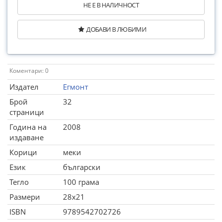
НЕ Е В НАЛИЧНОСТ
ДОБАВИ В ЛЮБИМИ
Коментари: 0
Издател
Егмонт
Брой
32
страници
Година на
2008
издаване
Корици
меки
Език
български
Тегло
100 грама
Размери
28x21
ISBN
9789542702726