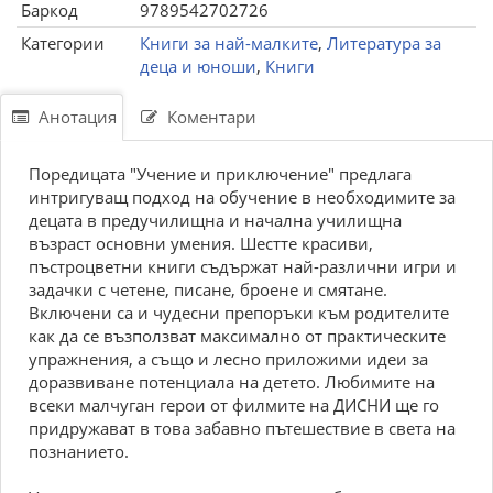
Баркод
9789542702726
Категории
Книги за най-малките
,
Литература за
деца и юноши
,
Книги
Анотация
Коментари
Поредицата "Учение и приключение" предлага
интригуващ подход на обучение в необходимите за
децата в предучилищна и начална училищна
възраст основни умения. Шестте красиви,
пъстроцветни книги съдържат най-различни игри и
задачки с четене, писане, броене и смятане.
Включени са и чудесни препоръки към родителите
как да се възползват максимално от практическите
упражнения, а също и лесно приложими идеи за
доразвиване потенциала на детето. Любимите на
всеки малчуган герои от филмите на ДИСНИ ще го
придружават в това забавно пътешествие в света на
познанието.