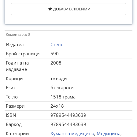
ДОБАВИ В ЛЮБИМИ
Коментари: 0
Издател
Стено
Брой страници
590
Година на
2008
издаване
Корици
твърди
Език
български
Тегло
1518 грама
Размери
24x18
ISBN
9789544493639
Баркод
9789544493639
Категории
Хуманна медицина
,
Медицина
,