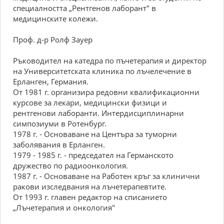
специалността „Рентгенов лаборант" в
медицинските колежи.
Проф. д-р Ролф Зауер
Ръководител на катедра по пъчетерапия и директор
на Университетската клиника по лъчелечение в
Ерланген, Германия.
От 1981 г. организира редовни квалификационни
курсове за лекари, медицински физици и
рентгенови лаборанти. Интердисциплинарни
симпозиуми в Ротенбург.
1978 г. - Основаване на Центъра за туморни
заболявания в Ерланген.
1979 - 1985 г. - председател на Германското
дружество по радиоонкология.
1987 г. - Основаване на Работен кръг за клинични
ракови изследвания на лъчетерапевтите.
От 1993 г. главен редактор на списанието
„Лъчетерапия и онкология"