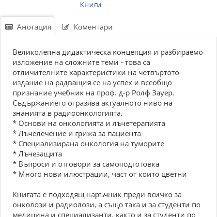
Книги
Анотация
Коментари
Великолепна дидактическа концепция и разбираемо
изложение на сложните теми - това са
отличителните характеристики на четвъртото
издание на радващия се на успех и всеобщо
признание учебник на проф. д-р Ролф Зауер.
Съдържанието отразява актуалното ниво на
знанията в радиоонкологията.
* Основи на онкологията и лъчетерапията
* Лъчелечение и грижа за пациента
* Специализирана онкология на туморите
* Лъчезащита
* Въпроси и отговори за самоподготовка
* Много нови илюстрации, част от които цветни
Книгата е подходящ наръчник преди всичко за
онколози и радиолози, а също така и за студенти по
медицина и специализанти, както и за студенти по