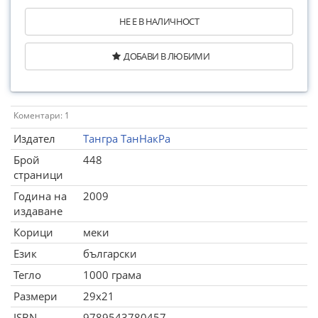
НЕ Е В НАЛИЧНОСТ
ДОБАВИ В ЛЮБИМИ
Коментари: 1
Издател
Тангра ТанНакРа
Брой
448
страници
Година на
2009
издаване
Корици
меки
Език
български
Тегло
1000 грама
Размери
29x21
ISBN
9789543780457