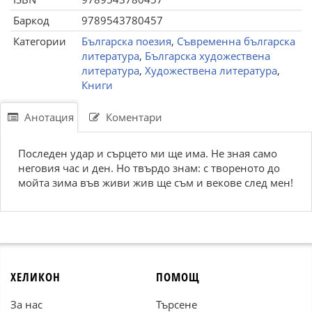
Баркод
9789543780457
Категории
Българска поезия
,
Съвременна българска
литература
,
Българска художествена
литература
,
Художествена литература
,
Книги
Анотация
Коментари
Последен удар и сърцето ми ще има. Не зная само
неговия час и ден. Но твърдо знам: с твореното до
мойта зима във живи жив ще съм и векове след мен!
ХЕЛИКОН
ПОМОЩ
За нас
Търсене