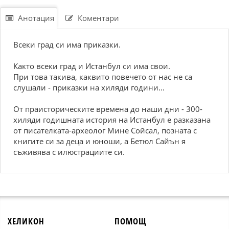
Анотация
Коментари
Всеки град си има приказки.
Както всеки град и Истанбул си има свои.
При това такива, каквито повечето от нас не са
слушали - приказки на хиляди години...
От праисторическите времена до наши дни - 300-
хиляди годишната история на Истанбул е разказана
от писателката-археолог Мине Сойсал, позната с
книгите си за деца и юноши, а Бетюл Сайън я
съживява с илюстрациите си.
ХЕЛИКОН
ПОМОЩ