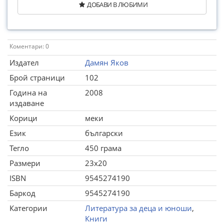
ДОБАВИ В ЛЮБИМИ
Коментари: 0
Издател
Дамян Яков
Брой страници
102
Година на
2008
издаване
Корици
меки
Език
български
Тегло
450 грама
Размери
23x20
ISBN
9545274190
Баркод
9545274190
Категории
Литература за деца и юноши
,
Книги