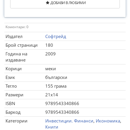
ДОБАВИ В ЛЮБИМИ
Коментари: 0
Издател
Софтрейд
Брой страници
180
Година на
2009
издаване
Корици
меки
Език
български
Тегло
155 грама
Размери
21x14
ISBN
9789543340866
Баркод
9789543340866
Категории
Инвестиции. Финанси
,
Икономика
,
Книги