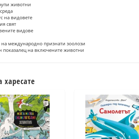
групи животни
 среда
с на видовете
ия свят
авените видове
о на международно признати зоолози
ен показалец на включените животни
а харесате