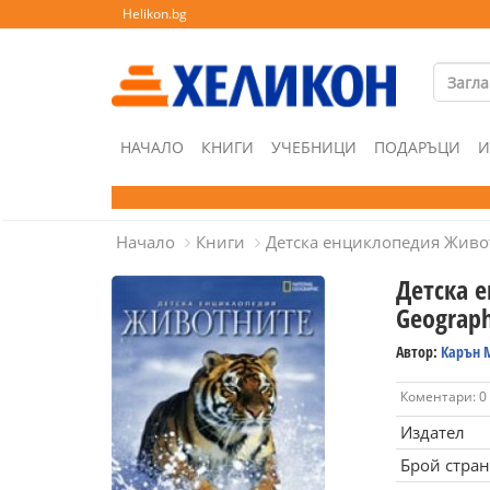
Helikon.bg
НАЧАЛО
КНИГИ
УЧЕБНИЦИ
ПОДАРЪЦИ
И
Начало
Книги
Детска енциклопедия Живот
Детска 
Geograph
Автор:
Карън 
Коментари: 0
Издател
Брой стра