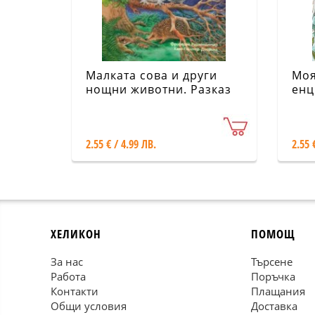
Малката сова и други
Моя
нощни животни. Разказ
енц
за удивителния свят на
Оцв
нощните животни
2.55 € / 4.99 ЛВ.
2.55 
ХЕЛИКОН
ПОМОЩ
За нас
Търсене
Работа
Поръчка
Контакти
Плащания
Общи условия
Доставка