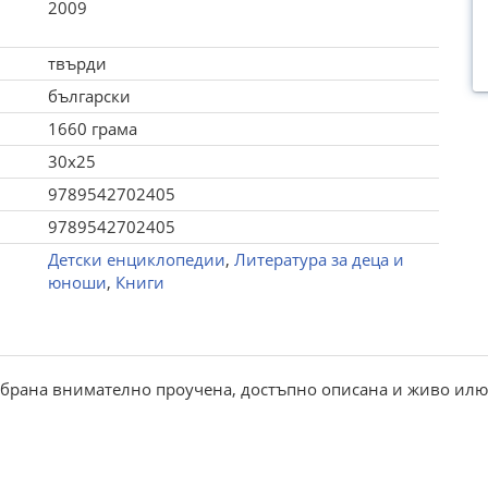
2009
твърди
български
1660 грама
30x25
9789542702405
9789542702405
Детски енциклопедии
,
Литература за деца и
юноши
,
Книги
 събрана внимателно проучена, достъпно описана и живо и