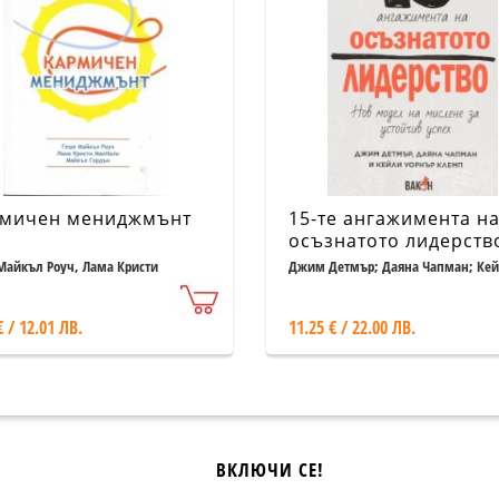
мичен мениджмънт
15-те ангажимента н
осъзнатото лидерств
Нов модел на мислен
Майкъл Роуч, Лама Кристи
Джим Детмър; Даяна Чапман; Ке
ли, Майкъл Гордън
Уорън
устойчив успех
€ / 12.01 ЛВ.
11.25 € / 22.00 ЛВ.
ВКЛЮЧИ СЕ!