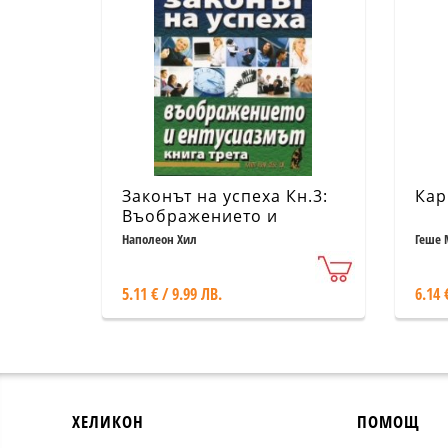
Законът на успеха Кн.3:
Кар
Въображението и
ентусиазмът
Наполеон Хил
Геше 
МакНа
5.11 € / 9.99 ЛВ.
6.14 
ХЕЛИКОН
ПОМОЩ