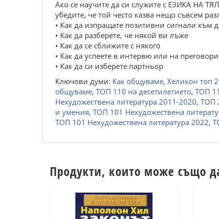
Ако се научите да си служите с ЕЗИКА НА ТЯ
убедите, че той често казва нещо съвсем ра
• Как да изпращате позитивни сигнали към д
• Как да разберете, че някой ви лъже
• Как да се сближите с някого
• Как да успеете в интервю или на преговори
• Как да си изберете партньор
Ключови думи:
Как общуваме
,
Хеликон топ 2
общуваме
,
ТОП 110 на десетилетието
,
ТОП 11
Нехудожествена литература 2011-2020
,
ТОП 
и умения
,
ТОП 101 Нехудожествена литерату
ТОП 101 Нехудожествена литература 2022
,
Т
Продукти, които може също д