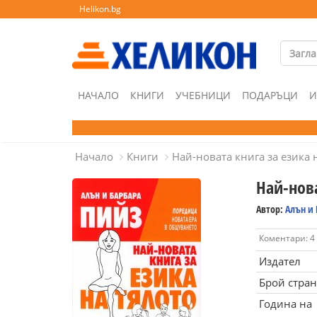
Helikon.bg
НАЧАЛО
КНИГИ
УЧЕБНИЦИ
ПОДАРЪЦИ
И
Начало
Книги
Най-новата книга за езика 
Най-нова
Автор:
Алън и
Коментари: 4
Издател
Брой стра
Година на