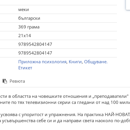
меки
български
369 грама
21x14
9789542804147
9789542804147
Приложна психология
,
Книги
,
Общуване.
Етикет
Ревюта
сти в областта на човешките отношения и „преподаватели"
ните по тях телевизионни серии са гледани от над 100 мил
е усвоява с упоритост и упражнения. На практика НАЙ-НОВ
а усъвършенства себе си и да направи света наоколо по-доб