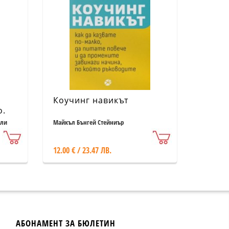
а
Коучинг навикът
о.
е и
йли
Майкъл Бънгей Стейниър
12.00 € / 23.47 ЛВ.
АБОНАМЕНТ ЗА БЮЛЕТИН