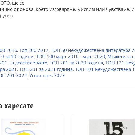
ЛОТО, ще се
злично от онова, което изговаряме, мислим или чувстваме. И
ругите
00 2016
,
Топ 200 2017
,
ТОП 50 нехудожествена литература 
0 за 10 години
,
ТОП 100 март 2010 - март 2020
,
Мъжете са о
201 на десетилетието
,
ТОП 201 за 2020 година
,
ТОП 121 Нех
ра 2021
,
ТОП 201 за 2021 година
,
ТОП 101 нехудожествена 1.
ОП 201 2022
,
Успех през 2023
а харесате