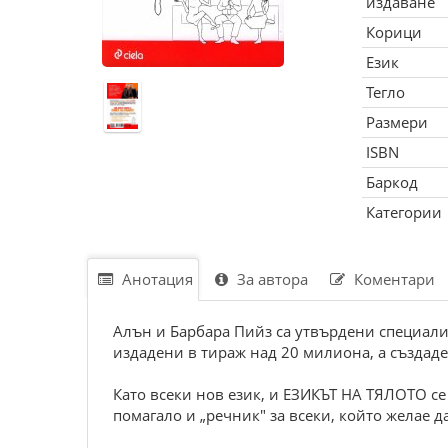
издаване
Корици
Език
Тегло
Размери
ISBN
Баркод
Категории
Анотация
За автора
Коментари
Алън и Барбара Пийз са утвърдени специали
издадени в тираж над 20 милиона, а създаде
Като всеки нов език, и ЕЗИКЪТ НА ТЯЛОТО с
помагало и „речник" за всеки, който желае д