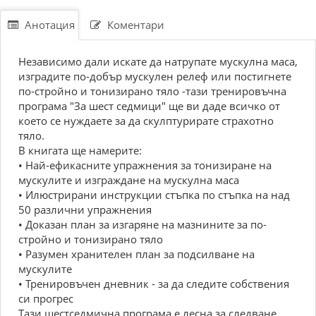
Анотация
Коментари
Независимо дали искате да натрупате мускулна маса,
изградите по-добър мускулен релеф или постигнете
по-стройно и тонизирано тяло -тази тренировъчна
програма "За шест седмици" ще ви даде всичко от
което се нуждаете за да скулптурирате страхотно
тяло.
В книгата ще намерите:
• Най-ефикасните упражнения за тонизиране на
мускулите и изграждане на мускулна маса
• Илюстрирани инструкции стъпка по стъпка на над
50 различни упражнения
• Доказан план за изгаряне на мазнините за по-
стройно и тонизирано тяло
• Разумен хранителен план за подсилване на
мускулите
• Тренировъчен дневник - за да следите собствения
си прогрес
Тази шестседмична програма е лесна за следване,