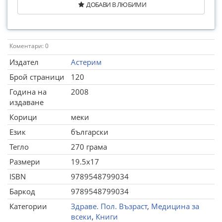
ДОБАВИ В ЛЮБИМИ
Коментари: 0
Издател
Астерим
Брой страници
120
Година на
2008
издаване
Корици
меки
Език
български
Тегло
270 грама
Размери
19.5x17
ISBN
9789548799034
Баркод
9789548799034
Категории
Здраве. Пол. Възраст
,
Медицина за
всеки
,
Книги