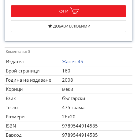
КУПИ
ДОБАВИ В ЛЮБИМИ
Коментари: 0
Издател
Жанет-45
Брой страници
160
Година на издаване
2008
Корици
меки
Език
български
Тегло
475 грама
Размери
26x20
ISBN
9789544914585
Баркод
9789544914585