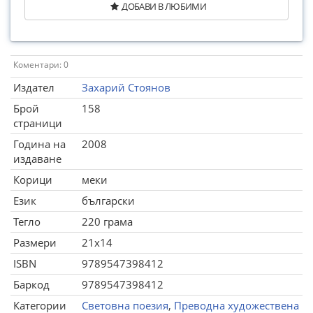
ДОБАВИ В ЛЮБИМИ
Коментари: 0
Издател
Захарий Стоянов
Брой
158
страници
Година на
2008
издаване
Корици
меки
Език
български
Тегло
220 грама
Размери
21x14
ISBN
9789547398412
Баркод
9789547398412
Категории
Световна поезия
,
Преводна художествена