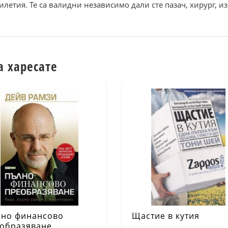
тилетия. Те са валидни независимо дали сте пазач, хирург,
а харесате
но финансово
Щастие в кутия
образяване