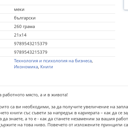
меки
български
260 грама
21x14
9789543215379
9789543215379
Технология и психология на бизнеса
,
Икономика
,
Книги
 работното място, а и в живота!
оито са ви необходими, за да получите увеличение на запл
ето книги със съвети за напредък в кариерата – как да се за
да знаете, а то е - как да станете незаменим за вашия работ
задържите на това ниво. Повечето от изложените принципи са