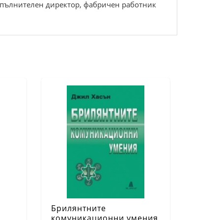
 изпълнителен директор, фабричен работник
Брилянтните
комуникационни умения