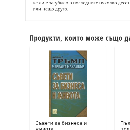
че ли е загубило в последните няколко десе
или нещо друго.
Продукти, които може също д
Съвети за бизнеса и
Пъл
живота
пре