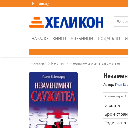
Helikon.bg
НАЧАЛО
КНИГИ
УЧЕБНИЦИ
ПОДАРЪЦИ
И
Начало
Книги
Незаменимият служител
Незамен
Автор:
Глен Ш
Коментари: 0
Издател
Брой стра
Година на