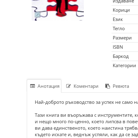
издаване
Корици
Език
Тегло
Размери
ISBN
Баркод
Категории
Анотация
Коментари
Ревюта
Най-доброто ръководство за успех не само на
Тази книга ви въоръжава с инструментите, к
и нещо много по-ценно, което липсва в повеч
ви дава единственото, което наистина трябва 
където искате и, веднъж успяли, как да се 