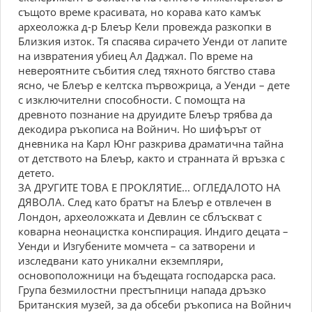
същото време красивата, но корава като камък
археоложка д-р Блеър Кели провежда разкопки в
Близкия изток. Тя спасява сирачето Уенди от лапите
на извратения убиец Ал Даджал. По време на
невероятните събития след тяхното бягство става
ясно, че Блеър е келтска първожрица, а Уенди – дете
с изключителни способности. С помощта на
древното познание на друидите Блеър трябва да
декодира ръкописа на Войнич. Но шифърът от
дневника на Карл Юнг разкрива драматична тайна
от детството на Блеър, както и странната й връзка с
детето.
ЗА ДРУГИТЕ ТОВА Е ПРОКЛЯТИЕ... ОГЛЕДАЛОТО НА
ДЯВОЛА. След като братът на Блеър е отвлечен в
Лондон, археоложката и Девлин се сблъскват с
коварна неонацистка конспирация. Индиго децата –
Уенди и Изгубените момчета – са затворени и
изследвани като уникални екземпляри,
основоположници на бъдещата господарска раса.
Група безмилостни престъпници напада дръзко
Британския музей, за да обсеби ръкописа на Войнич