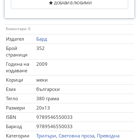
ДОБАВИ В ЛЮБИМИ
Коментари: 0
Издател
Бард
Брой
352
страници
Година на
2009
издаване
Корици
меки
Език
български
Тегло
380 грама
Размери
20x13
ISBN
9789546550033
Баркод
9789546550033
Категории
Трилъри
,
Световна проза
,
Преводна