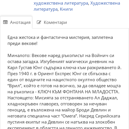
художествена литература
,
Художествена
литература
,
Книги
Анотация
Коментари
Една жестока и фантастична мистерия, заплетена
преди векове!
Миналото: Векове наред ръкописът на Войнич си
остава загадка. Изгубеният магически дневник на
Карл Густав Юнг съдържа ключа към разкриването й.
През 1940 г. в Ориент Експрес Юнг се сблъсква с
един от водачите на нацисткото окултно общество
“Врил”, който е готов на всичко, за да овладее мощта
на ръкописа - КЛЮЧ КЪМ ФОНТАНА НА МЛАДОСТТА.
Настоящето: Мисията за отстраняването Ал Даджал,
хладнокръвен главорез, отговорен за нечуван
геноцид, е възложена на майор Броди Девлин и
неговата специална част “Омега”. Насред Сирийската
пустиня екипът на Девлин се натъква на злокобен
експеримент в областта на генното инженерство. В