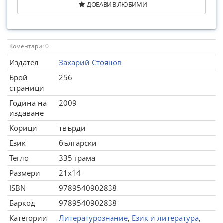
ДОБАВИ В ЛЮБИМИ
Коментари: 0
Издател
Захарий Стоянов
Брой
256
страници
Година на
2009
издаване
Корици
твърди
Език
български
Тегло
335 грама
Размери
21x14
ISBN
9789540902838
Баркод
9789540902838
Категории
Литературознание
,
Език и литература
,