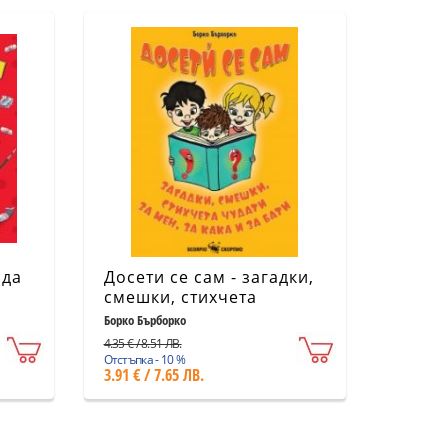
 да
Досети се сам - загадки,
смешки, стихчета
чудати..
Борко Бърборко
4.35 € / 8.51 ЛВ.
Отстъпка - 10 %
3.91 € / 7.65 ЛВ.