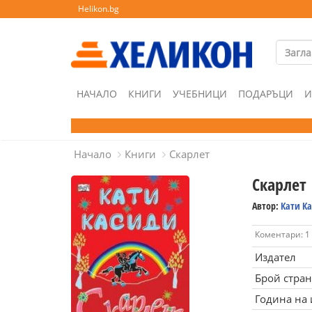
Helikon.bg
НАЧАЛО
КНИГИ
УЧЕБНИЦИ
ПОДАРЪЦИ
И
Начало
Книги
Скарлет
Скарлет
Автор:
Кати К
Коментари: 1
Издател
Брой стра
Година на