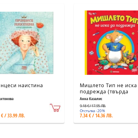
нцеси наистина
Мишлето Тип не иска
подрежда (твърда
корица)
Антонова
Анна Казалис
9.18 € / 17.95 ЛВ.
Отстъпка - 20 %
 € / 33.99 ЛВ.
7.34 € / 14.36 ЛВ.