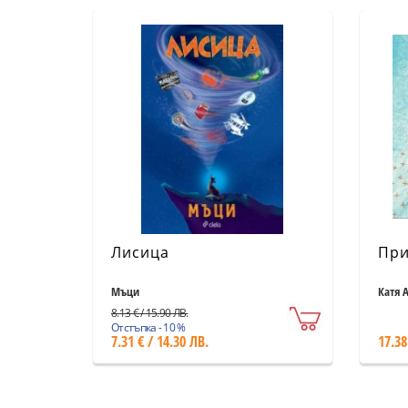
Лисица
При
Мъци
Катя 
8.13 € / 15.90 ЛВ.
Отстъпка - 10 %
7.31 € / 14.30 ЛВ.
17.38