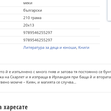
меки
български
210 грама
20x13
9789546255297
9789546255297
Литература за деца и юноши
,
Книги
то й е изпълнено с много гняв и затова тя постоянно се бу
ажа на Скарлет и я изпраща в Ирландия при баща й и втората 
вено момче – Киян, и магията се случва…
а харесате