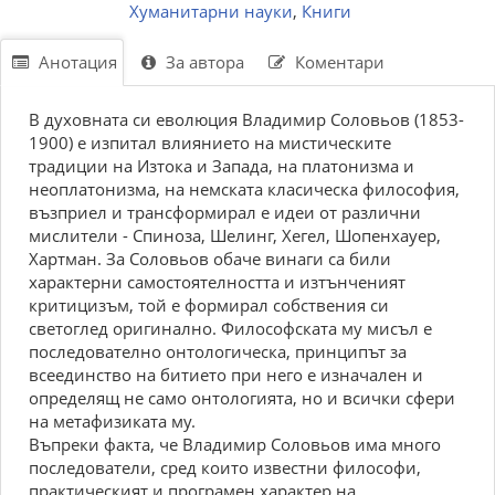
Хуманитарни науки
,
Книги
Анотация
За автора
Коментари
В духовната си еволюция Владимир Соловьов (1853-
1900) е изпитал влиянието на мистическите
традиции на Изтока и Запада, на платонизма и
неоплатонизма, на немската класическа философия,
възприел и трансформирал е идеи от различни
мислители - Спиноза, Шелинг, Хегел, Шопенхауер,
Хартман. За Соловьов обаче винаги са били
характерни самостоятелността и изтънченият
критицизъм, той е формирал собствения си
светоглед оригинално. Философската му мисъл е
последователно онтологическа, принципът за
всеединство на битието при него е изначален и
определящ не само онтологията, но и всички сфери
на метафизиката му.
Въпреки факта, че Владимир Соловьов има много
последователи, сред които известни философи,
практическият и програмен характер на