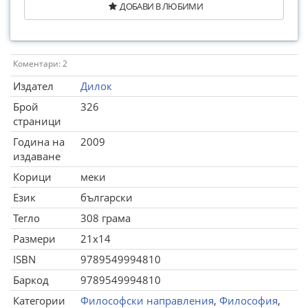
ДОБАВИ В ЛЮБИМИ
Коментари: 2
Издател
Дилок
Брой
326
страници
Година на
2009
издаване
Корици
меки
Език
български
Тегло
308 грама
Размери
21x14
ISBN
9789549994810
Баркод
9789549994810
Категории
Философски направления
,
Философия
,