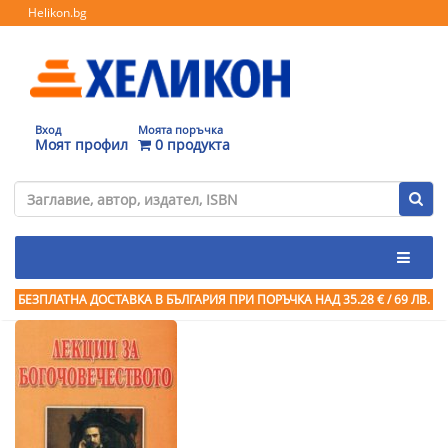
Helikon.bg
Вход
Моята поръчка
Моят профил
0 продукта
БЕЗПЛАТНА ДОСТАВКА В БЪЛГАРИЯ ПРИ ПОРЪЧКА
НАД 35.28 € / 69 ЛВ.