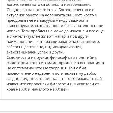
Богочовечеството са останали незабелязани.
Същността на понятието за Богочовечество е в
актуализирането на човешката същност, което е
преодоляване на вакуума между същност и
съществуване, съзнателност и безсъзнателност при
човека. Този проблем не може да изчезне и все още
е с интелектуален живот, макар и под други
наименования, като разширяване на съзнанието,
себеосъществяване, индивидуализация,
екзистенциален успех и други.
Склонността на руския философ към понятийна
философия, както и към историята, е в основанията
на систематичните му творения. Той е бил
изключително надарен и логическата му дарба,
заедно с художествения талант, го сближават с най-
изявените европейски философи и мислители от
края на XIX и началото на XX век.