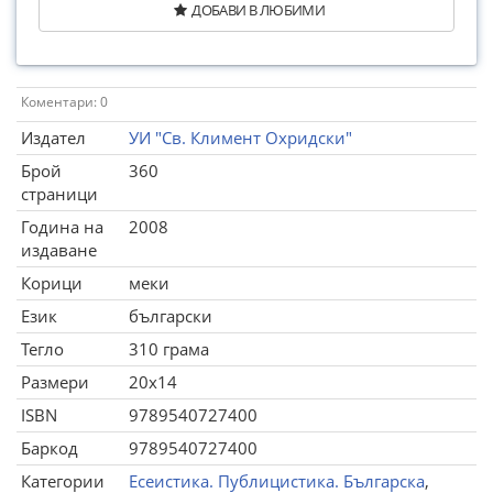
ДОБАВИ В ЛЮБИМИ
Коментари: 0
Издател
УИ "Св. Климент Охридски"
Брой
360
страници
Година на
2008
издаване
Корици
меки
Език
български
Тегло
310 грама
Размери
20x14
ISBN
9789540727400
Баркод
9789540727400
Категории
Есеистика. Публицистика. Българска
,