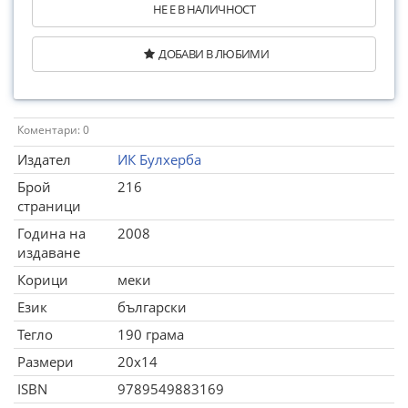
НЕ Е В НАЛИЧНОСТ
ДОБАВИ В ЛЮБИМИ
Коментари: 0
Издател
ИК Булхерба
Брой
216
страници
Година на
2008
издаване
Корици
меки
Език
български
Тегло
190 грама
Размери
20x14
ISBN
9789549883169