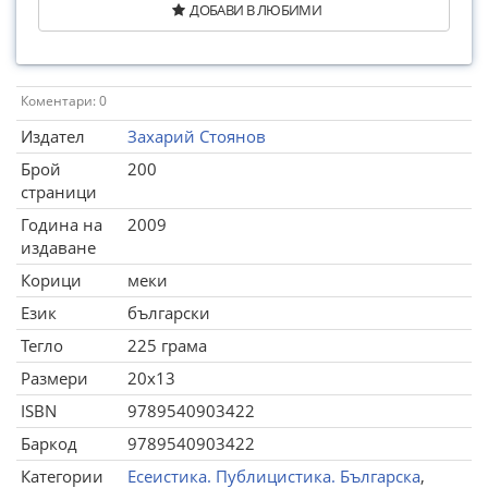
ДОБАВИ В ЛЮБИМИ
Коментари: 0
Издател
Захарий Стоянов
Брой
200
страници
Година на
2009
издаване
Корици
меки
Език
български
Тегло
225 грама
Размери
20x13
ISBN
9789540903422
Баркод
9789540903422
Категории
Есеистика. Публицистика. Българска
,