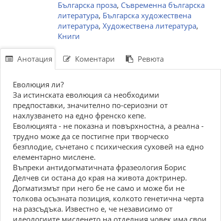
Българска проза
,
Съвременна българска
литература
,
Българска художествена
литература
,
Художествена литература
,
Книги
Анотация
Коментари
Ревюта
Еволюция ли?
За истинската еволюция са необходими
предпоставки, значително по-сериозни от
нахлузването на едно френско кепе.
Еволюцията - не показна и повърхностна, а реална -
трудно може да се постигне при творческо
безплодие, съчетано с психическия суховей на едно
елементарно мислене.
Въпреки антидогматичната фразеология Борис
Делчев си остана до края на живота доктринер.
Догматизмът при него бе не само и може би не
толкова осъзната позиция, колкото генетична черта
на разсъдъка. Известно е, че независимо от
идеологиите мисленето на отделния човек има свои