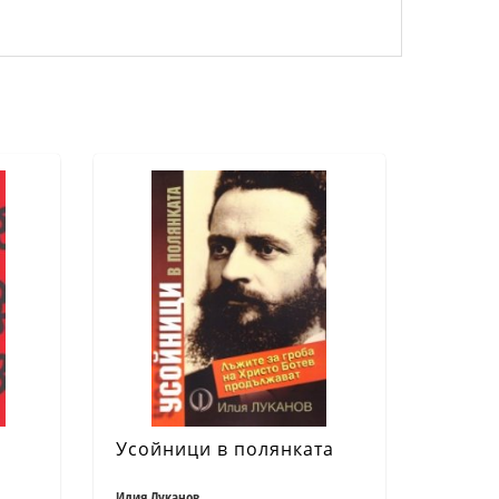
Усойници в полянката
Илия Луканов