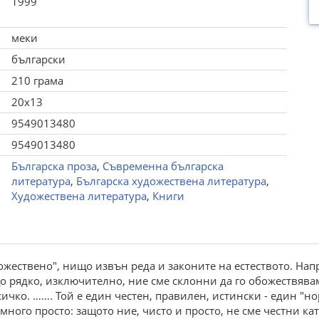
1999
меки
български
210 грама
20x13
9549013480
9549013480
Българска проза
,
Съвременна българска
литература
,
Българска художествена литература
,
Художествена литература
,
Книги
жествено", нищо извън реда и законите на естеството. Напр
що рядко, изключително, ние сме склонни да го обожествява
ичко. ……. Той е един честен, правилен, истински - един "но
много просто: защото ние, чисто и просто, не сме честни кат