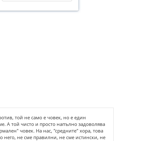
отив, той не само е човек, но е един
ме. А той чисто и просто напълно задоволява
рмален" човек. На нас, "средните" хора, това
о него, не сме правилни, не сме истински, не