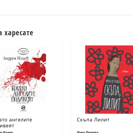
а харесате
ато ангелите
Скъпа Лилит
ивеят
я Илиев
Ирен Петрова