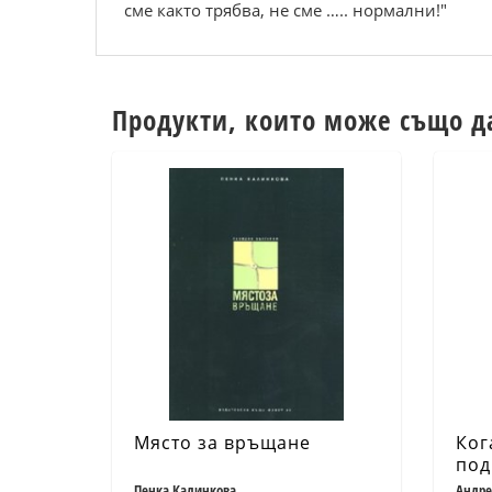
сме както трябва, не сме ….. нормални!"
Продукти, които може също д
Място за връщане
Ког
под
Пенка Калинкова
Андре