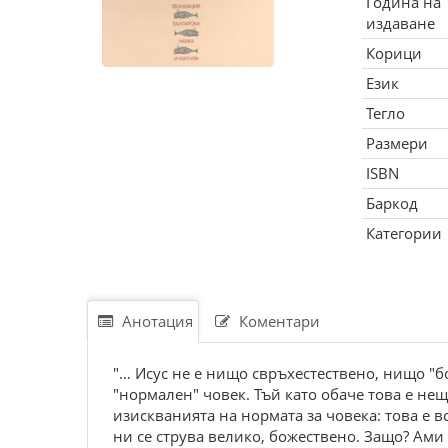
Година на
издаване
Корици
Език
Тегло
Размери
ISBN
Баркод
Категории
Анотация
Коментари
"… Исус не е нищо свръхестествено, нищо "бо
"нормален" човек. Тъй като обаче това е не
изискванията на нормата за човека: това е вс
ни се струва велико, божествено. Защо? Ами 