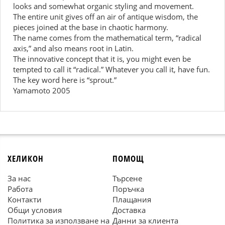
looks and somewhat organic styling and movement.
The entire unit gives off an air of antique wisdom, the
pieces joined at the base in chaotic harmony.
The name comes from the mathematical term, “radical
axis,” and also means root in Latin.
The innovative concept that it is, you might even be
tempted to call it “radical.” Whatever you call it, have fun.
The key word here is “sprout.”
Yamamoto 2005
ХЕЛИКОН
ПОМОЩ
За нас
Търсене
Работа
Поръчка
Контакти
Плащания
Общи условия
Доставка
Политика за използване на
Данни за клиента