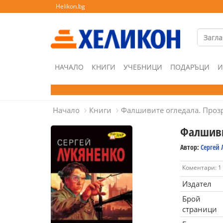
Helikon.bg
НАЧАЛО
КНИГИ
УЧЕБНИЦИ
ПОДАРЪЦИ
И
Начало
Книги
Фалшивите огледала. Проз
Фалшиви
Автор:
Сергей
Коментари: 1
Издател
Брой
страници