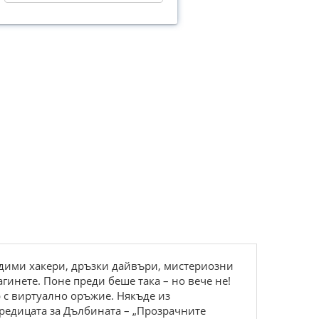
дими хакери, дръзки дайвъри, мистериозни
гинете. Поне преди беше така – но вече не!
 с виртуално оръжие. Някъде из
оредицата за Дълбината – „Прозрачните