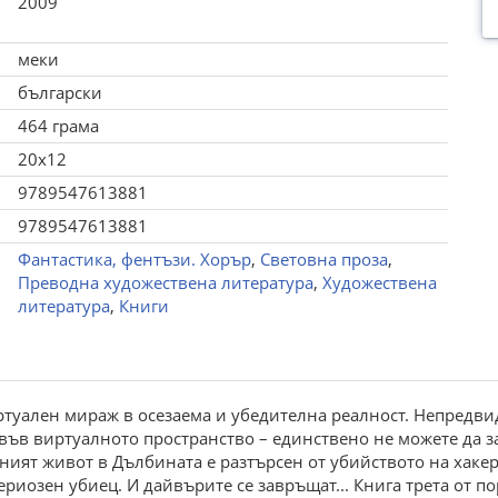
2009
меки
български
464 грама
20x12
9789547613881
9789547613881
Фантастика, фентъзи. Хорър
,
Световна проза
,
Преводна художествена литература
,
Художествена
литература
,
Книги
туален мираж в осезаема и убедителна реалност. Непредви
във виртуалното пространство – единствено не можете да за
ият живот в Дълбината е разтърсен от убийството на хакер
риозен убиец. И дайвърите се завръщат... Книга трета от п