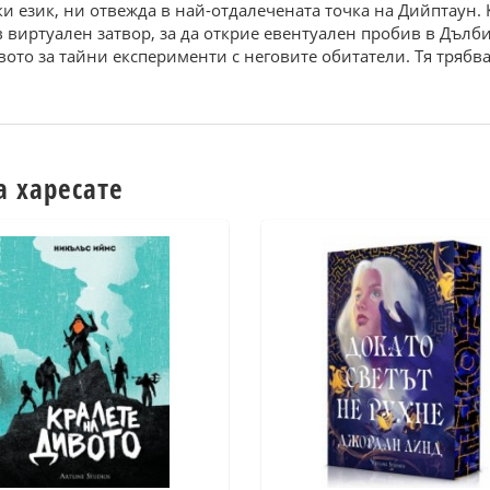
ски език, ни отвежда в най-отдалечената точка на Дийптаун
 виртуален затвор, за да открие евентуален пробив в Дълби
вото за тайни експерименти с неговите обитатели. Тя трябва
а харесате