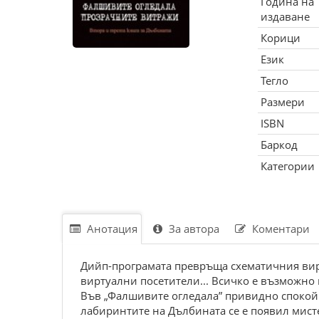
Година на
издаване
Корици
Език
Тегло
Размери
ISBN
Баркод
Категории
Анотация
За автора
Коментари
Дийп-програмата превръща схематичния вир
виртуални посетители... Всичко е възможно 
Във „Фалшивите огледала” привидно спокойн
лабиринтите на Дълбината се е появил мисте