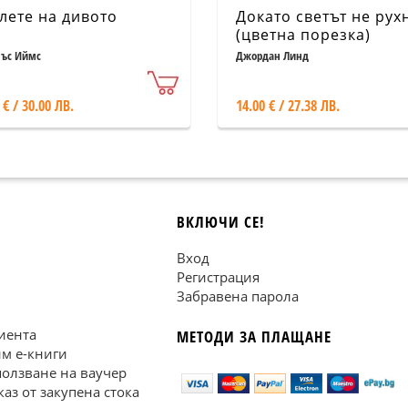
лете на дивото
Докато светът не рух
(цветна порезка)
ъс Иймс
Джордан Линд
 € / 30.00 ЛВ.
14.00 € / 27.38 ЛВ.
ВКЛЮЧИ СЕ!
Вход
Регистрация
Забравена парола
иента
МЕТОДИ ЗА ПЛАЩАНЕ
им е-книги
ползване на ваучер
каз от закупена стока