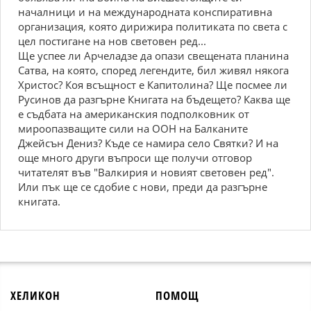
началници и на международната конспиративна
организация, която дирижира политиката по света с
цел постигане на нов световен ред...
Ще успее ли Арчеладзе да опази свещената планина
Сатва, на която, според легендите, бил живял някога
Христос? Коя всъщност е Капитолина? Ще посмее ли
Русинов да разгърне Книгата на бъдещето? Каква ще
е съдбата на американския подполковник от
мироопазващите сили на ООН на Балканите
Джейсън Дениз? Къде се намира село Святки? И на
още много други въпроси ще получи отговор
читателят във "Валкирия и новият световен ред".
Или пък ще се сдобие с нови, преди да разгърне
книгата.
ХЕЛИКОН
ПОМОЩ