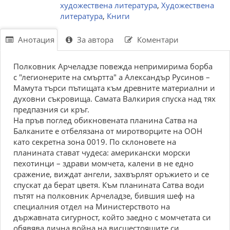
художествена литература
,
Художествена
литература
,
Книги
Анотация
За автора
Коментари
Полковник Арчеладзе повежда непримирима борба
с "легионерите на смъртта" а Александър Русинов –
Мамута търси пътищата към древните материални и
духовни съкровища. Самата Валкирия спуска над тях
предпазния си кръг.
На пръв поглед обикновената планина Сатва на
Балканите е отбелязана от миротворците на ООН
като секретна зона 0019. По склоновете на
планината стават чудеса: американски морски
пехотинци – здрави момчета, калени в не едно
сражение, виждат ангели, захвърлят оръжието и се
спускат да берат цветя. Към планината Сатва води
пътят на полковник Арчеладзе, бившия шеф на
специалния отдел на Министерството на
държавната сигурност, който заедно с момчетата си
обявява лична война на висшестоящите си