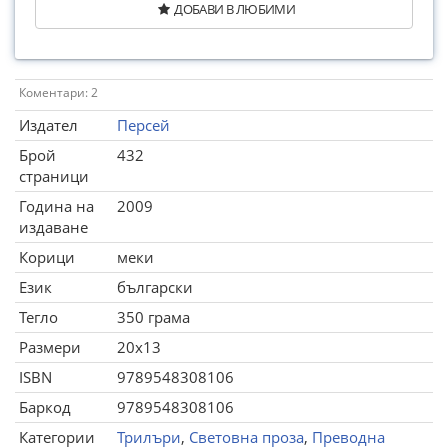
ДОБАВИ В ЛЮБИМИ
Коментари: 2
Издател
Персей
Брой
432
страници
Година на
2009
издаване
Корици
меки
Език
български
Тегло
350 грама
Размери
20x13
ISBN
9789548308106
Баркод
9789548308106
Категории
Трилъри
,
Световна проза
,
Преводна