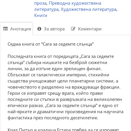
проза
,
Преводна художествена
литература
,
Художествена литература
,
Книги
Анотация
За автора
Коментари
Седма книга от “Сага за седемте слънца”
Последната книга от поредицата „Сага за седемте
слънца” събира нишките на безброй сюжетни
линии, за да изтъче един зрелищен финал.
Сблъскват се галактически империи, стихийни
същества унищожават цели планетарни системи, а
човечеството е разделено на враждуващи фракции.
Герои се изправят срещу врага, който прави
последните си стъпки в развръзката на великолепен
епически разказ. „Сага за седемте слънца” е едно от
най-ярките и драматични произведения на научната
фантастика през последното десетилетие.
Крал Питър и кралица Естара трябва да се изправят