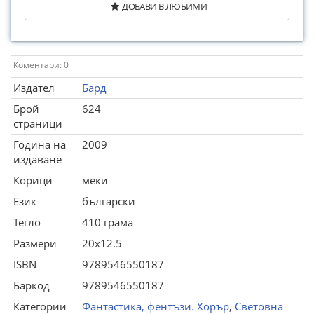
ДОБАВИ В ЛЮБИМИ
Коментари: 0
Издател
Бард
Брой
624
страници
Година на
2009
издаване
Корици
меки
Език
български
Тегло
410 грама
Размери
20x12.5
ISBN
9789546550187
Баркод
9789546550187
Категории
Фантастика, фентъзи. Хорър
,
Световна