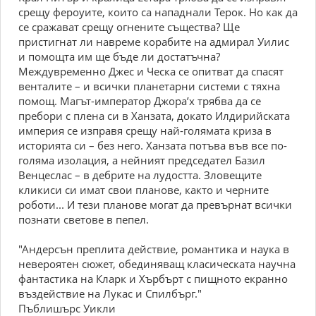
срещу фероуите, които са нападнали Терок. Но как да
се сражават срещу огнените същества? Ще
пристигнат ли навреме корабите на адмирал Уилис
и помощта им ще бъде ли достатъчна?
Междувременно Джес и Ческа се опитват да спасят
венталите – и всички планетарни системи с тяхна
помощ. Магът-император Джора’х трябва да се
пребори с плена си в Ханзата, докато Илдирийската
империя се изправя срещу най-голямата криза в
историята си – без него. Ханзата потъва във все по-
голяма изолация, а нейният председател Базил
Венцеслас – в дебрите на лудостта. Зловещите
кликиси си имат свои планове, както и черните
роботи... И тези планове могат да превърнат всички
познати светове в пепел.
"Андерсън преплита действие, романтика и наука в
невероятен сюжет, обединяващ класическата научна
фантастика на Кларк и Хърбърт с пищното екранно
въздействие на Лукас и Спилбърг."
Пъблишърс Уикли