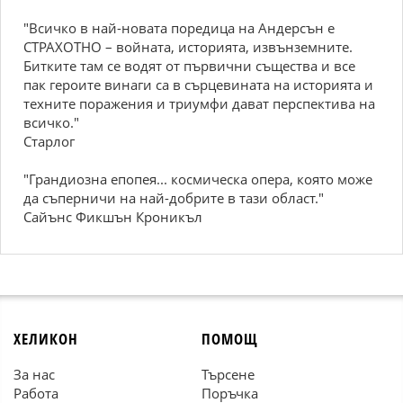
"Всичко в най-новата поредица на Андерсън е
СТРАХОТНО – войната, историята, извънземните.
Битките там се водят от първични същества и все
пак героите винаги са в сърцевината на историята и
техните поражения и триумфи дават перспектива на
всичко."
Старлог
"Грандиозна епопея... космическа опера, която може
да съперничи на най-добрите в тази област."
Сайънс Фикшън Кроникъл
ХЕЛИКОН
ПОМОЩ
За нас
Търсене
Работа
Поръчка