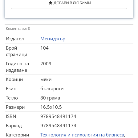
ДОБАВИ В ЛЮБИМИ
Коментари: 0
Издател
Мениджър
Брой
104
страници
Година на
2009
издаване
Корици
меки
Език
български
Тегло
80 грама
Размери
16.5x10.5
ISBN
9789548491174
Баркод
9789548491174
Категории
Технология и психология на бизнеса
,