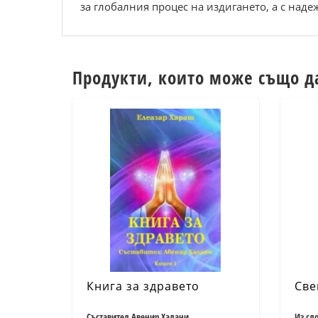
за глобалния процес на издигането, а с наде
Продукти, които може също д
Книга за здравето
Све
Съставител Авенир Халани
Из сл