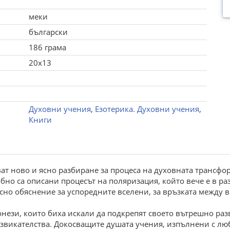
меки
български
186 грама
20x13
Духовни учения
,
Езотерика. Духовни учения
,
Книги
ат ново и ясно разбиране за процеса на духовната трансфор
о са описани процесът на поляризация, който вече е в разг
сно обяснение за успоредните вселени, за връзката между вр
нези, които биха искали да подкрепят своето вътрешно разв
икателства. Докосващите душата учения, изпълнени с любо