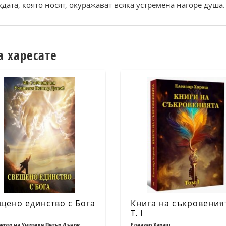
ждата, която носят, окуражават всяка устремена нагоре душа.
а харесате
щено единство с Бога
Книга на съкровения
Т. I
овото на Учителя Петър Дънов
Елеазар Хараш