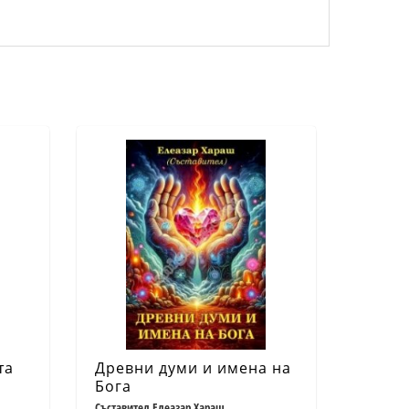
та
Древни думи и имена на
Бога
Съставител Елеазар Хараш