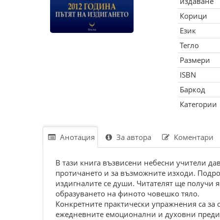
издаване
Корици
Език
Тегло
Размери
ISBN
Баркод
Категории
Анотация
За автора
Коментари
В тази книга възвисени небесни учители дав
протичането и за възможните изходи. Подробн
издигналите се души. Читателят ще получи я
образуването на финото човешко тяло.
Конкретните практически упражнения са за о
ежедневните емоционални и духовни предизв