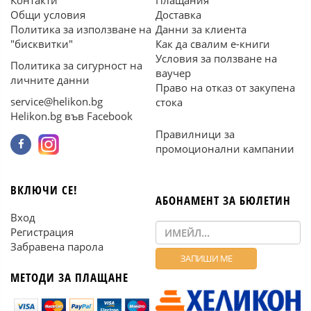
Контакти
Плащания
Общи условия
Доставка
Политика за използване на
Данни за клиента
"бисквитки"
Как да свалим е-книги
Условия за ползване на
Политика за сигурност на
ваучер
личните данни
Право на отказ от закупена
service@helikon.bg
стока
Helikon.bg във Facebook
Правилници за
промоционални кампании
ВКЛЮЧИ СЕ!
АБОНАМЕНТ ЗА БЮЛЕТИН
Вход
Регистрация
Забравена парола
МЕТОДИ ЗА ПЛАЩАНЕ