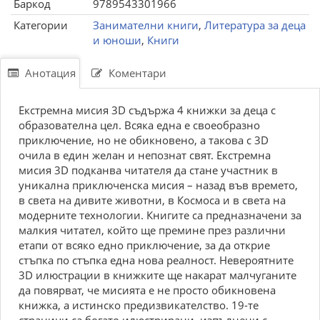
Баркод
9789543301966
Категории
Занимателни книги
,
Литература за деца
и юноши
,
Книги
Анотация
Коментари
Екстремна мисия 3D съдържа 4 книжки за деца с
образователна цел. Всяка една е своеобразно
приключение, но не обикновено, а такова с 3D
очила в един желан и непознат свят. Екстремна
мисия 3D подканва читателя да стане участник в
уникална приключенска мисия – назад във времето,
в света на дивите животни, в Космоса и в света на
модерните технологии. Книгите са предназначени за
малкия читател, който ще премине през различни
етапи от всяко едно приключение, за да открие
стъпка по стъпка една нова реалност. Невероятните
3D илюстрации в книжките ще накарат малчуганите
да повярват, че мисията е не просто обикновена
книжка, а истинско предизвикателство. 19-те