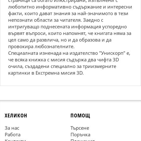
страници са богато илюстрирани, изпълнени с
любопитно информативно съдържание и интересни
факти, които дават знания за най-значимото в тези
непознати области за читателя. Заедно с
интригуващо поднесената информация успоредно
вървят въпроси, които напомнят, че книгата няма за
цел само да развлича, но и да образова и да
провокира любознателните.
Специалната изненада на издателство "Унискорп" е,
че всяка книжка с мисия съдържа два чифта 3D
очила, създадени специално за триизмерните
картинки в Екстремна мисия 3D.
ХЕЛИКОН
ПОМОЩ
За нас
Търсене
Работа
Поръчка