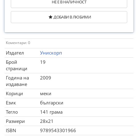
НЕ Е В НАЛИЧНОСТ
ДОБАВИ В ЛЮБИМИ
Коментари: 0
Издател
Унискорп
Брой
19
страници
Година на
2009
издаване
Корици
меки
Език
български
Тегло
141 грама
Размери
28x21
ISBN
9789543301966