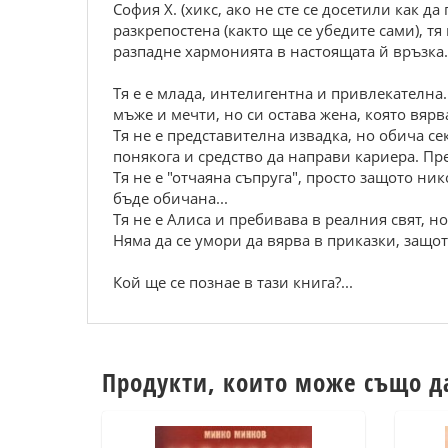
София Х. (хикс, ако не сте се досетили как д
разкрепостена (както ще се убедите сами), тя
разпадне хармонията в настоящата й връзка.
Тя е е млада, интелигентна и привлекателна.
мъже и мечти, но си остава жена, която вярв
Тя не е представителна извадка, но обича сек
понякога и средство да направи кариера. Пре
Тя не е "отчаяна съпруга", просто защото ни
бъде обичана...
Тя не е Алиса и пребивава в реалния свят, но
Няма да се умори да вярва в приказки, защот
Кой ще се познае в тази книга?...
Продукти, които може също д