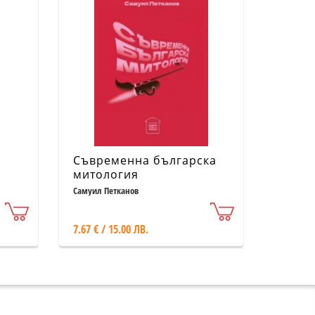
Съвременна българска
митология
тът
Самуил Петканов
7.67 € / 15.00 ЛВ.