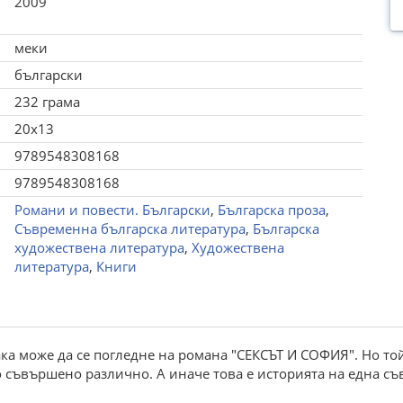
2009
меки
български
232 грама
20x13
9789548308168
9789548308168
Романи и повести. Български
,
Българска проза
,
Съвременна българска литература
,
Българска
художествена литература
,
Художествена
литература
,
Книги
така може да се погледне на романа "СЕКСЪТ И СОФИЯ". Но то
о съвършено различно. А иначе това е историята на една с