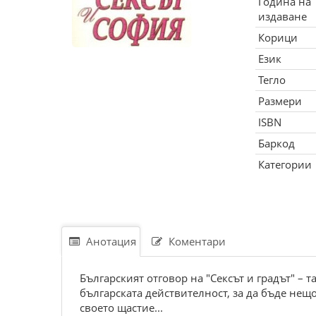
Година на
издаване
Корици
Език
Тегло
Размери
ISBN
Баркод
Категории
Анотация
Коментари
Българският отговор на "Сексът и градът" – 
българската действителност, за да бъде нещ
своето щастие...