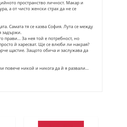
медийното пространство личност. Макар и
ра, а от чисто женски страх да не се
та. Самата тя се казва София. Лута се между
я задържи.
о прави... За нея той е потребност, но
просто й харесват. Ще се влюби ли накрая?
парче щастие. Защото обича и заслужава да
и повече никой и никога да й я развали...