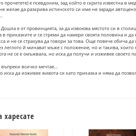
а го прочетете) е псевдоним, зад който е скрита известна в 
 не желае да разкрива истинското си име не заради автоцензу
..
 Дошла е от провинцията, за да извоюва мястото си в столица
а в приказките и се стреми да намери своята половина и да 
са и не се страхува да говори за това. Още повече обича да г
з леглото й минават мъже с положение, но и такива, които 
кога не се е омъжвала, но иска да получи и изживее своето 
 въпреки всичко мечтае...
о иска да изживее живота си като приказка и няма да позвол
а харесате