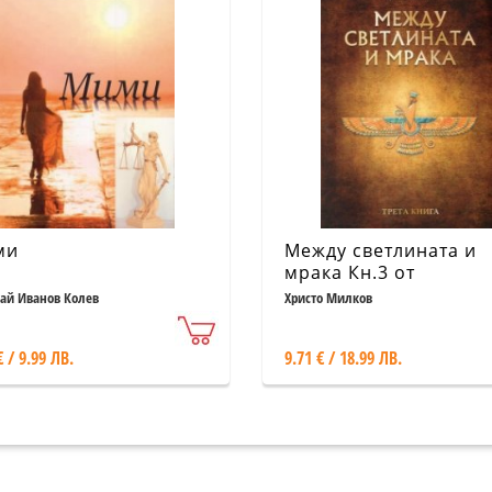
ми
Между светлината и
мрака Кн.3 от
четирилогията "Заве
ай Иванов Колев
Христо Милков
на Кана"
€ / 9.99 ЛВ.
9.71 € / 18.99 ЛВ.