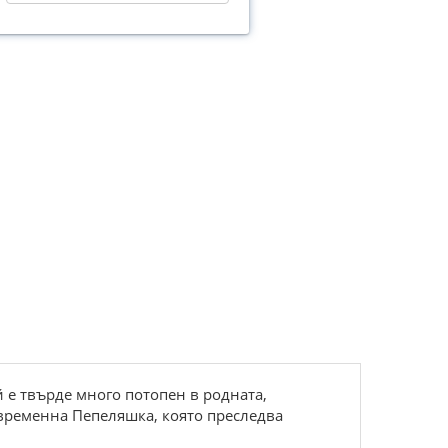
й е твърде много потопен в родната,
ъвременна Пепеляшка, която преследва