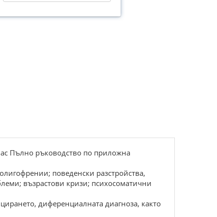
у нас Пълно ръководство по приложна
 олигофрении; поведенски разстройства,
облеми; възрастови кризи; психосоматични
ицирането, диференциалната диагноза, както