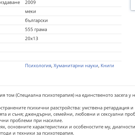
 издаване
2009
меки
български
555 грама
20x13
Психология
,
Хуманитарни науки
,
Книги
ория том (Специална психотерапия) на единственото засега 
остранените психични разстройства: умствена ретардация и
цията и съня; джендърни, семейни, любовни и сексуални пр
хични проблеми при насилие.
тях, основните характеристики и особеностите му, диагност
тоди и техники за психотерапия.