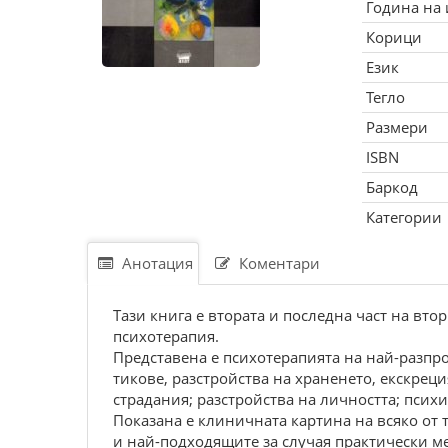
Година на
Корици
Език
Тегло
Размери
ISBN
Баркод
Категории
Анотация
Коментари
Тази книга е втората и последна част на вт
психотерапия.
Представена е психотерапията на най-разпр
тикове, разстройства на храненето, екскре
страдания; разстройства на личността; пси
Показана е клиничната картина на всяко от 
и най-подходящите за случая практически ме