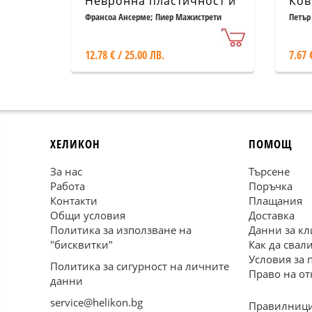
Невронна пластичност и
Ков
несъзнавано
(ди
Франсоа Ансерме; Пиер Мажистрети
Петър
12.78 € / 25.00 ЛВ.
7.67 
ХЕЛИКОН
ПОМОЩ
За нас
Търсене
Работа
Поръчка
Контакти
Плащания
Общи условия
Доставка
Политика за използване на
Данни за кл
"бисквитки"
Как да свал
Условия за 
Политика за сигурност на личните
Право на от
данни
service@helikon.bg
Правилници