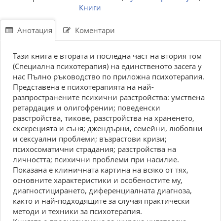
Книги
Анотация
Коментари
Тази книга е втората и последна част на втория том
(Специална психотерапия) на единственото засега у
нас Пълно ръководство по приложна психотерапия.
Представена е психотерапията на най-
разпространените психични разстройства: умствена
ретардация и олигофрении; поведенски
разстройства, тикове, разстройства на храненето,
екскрецията и съня; джендърни, семейни, любовни
и сексуални проблеми; възрастови кризи;
психосоматични страдания; разстройства на
личността; психични проблеми при насилие.
Показана е клиничната картина на всяко от тях,
основните характеристики и особеностите му,
диагностицирането, диференциалната диагноза,
както и най-подходящите за случая практически
методи и техники за психотерапия.