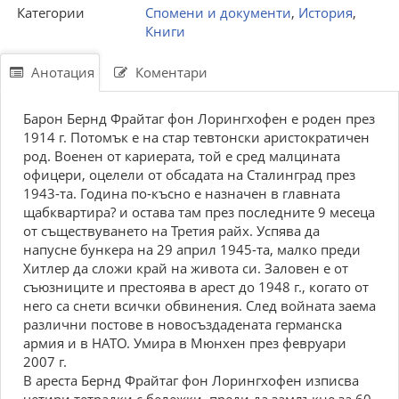
Категории
Спомени и документи
,
История
,
Книги
Анотация
Коментари
Барон Бернд Фрайтаг фон Лорингхофен е роден през
1914 г. Потомък е на стар тевтонски аристократичен
род. Военен от кариерата, той е сред малцината
офицери, оцелели от обсадата на Сталинград през
1943-та. Година по-късно е назначен в главната
щабквартира? и остава там през последните 9 месеца
от съществуването на Третия райх. Успява да
напусне бункера на 29 април 1945-та, малко преди
Хитлер да сложи край на живота си. Заловен е от
съюзниците и престоява в арест до 1948 г., когато от
него са снети всички обвинения. След войната заема
различни постове в новосъздадената германска
армия и в НАТО. Умира в Мюнхен през февруари
2007 г.
В ареста Бернд Фрайтаг фон Лорингхофен изписва