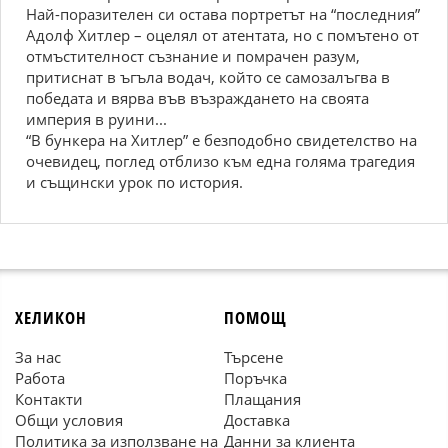
Най-поразителен си остава портретът на “последния”
Адолф Хитлер – оцелял от атентата, но с помътено от
отмъстителност съзнание и помрачен разум,
притиснат в ъгъла водач, който се самозалъгва в
победата и вярва във възраждането на своята
империя в руини...
“В бункера на Хитлер” е безподобно свидетелство на
очевидец, поглед отблизо към една голяма трагедия
и същински урок по история.
ХЕЛИКОН
ПОМОЩ
За нас
Търсене
Работа
Поръчка
Контакти
Плащания
Общи условия
Доставка
Политика за използване на
Данни за клиента