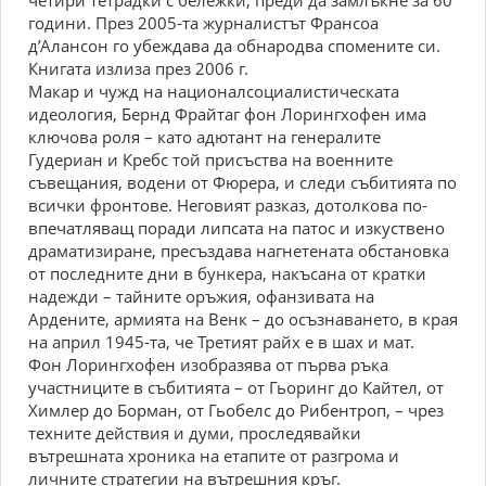
четири тетрадки с бележки, преди да замлъкне за 60
години. През 2005-та журналистът Франсоа
д’Алансон го убеждава да обнародва спомените си.
Книгата излиза през 2006 г.
Макар и чужд на националсоциалистическата
идеология, Бернд Фрайтаг фон Лорингхофен има
ключова роля – като адютант на генералите
Гудериан и Кребс той присъства на военните
съвещания, водени от Фюрера, и следи събитията по
всички фронтове. Неговият разказ, дотолкова по-
впечатляващ поради липсата на патос и изкуствено
драматизиране, пресъздава нагнетената обстановка
от последните дни в бункера, накъсана от кратки
надежди – тайните оръжия, офанзивата на
Ардените, армията на Венк – до осъзнаването, в края
на април 1945-та, че Третият райх е в шах и мат.
Фон Лорингхофен изобразява от първа ръка
участниците в събитията – от Гьоринг до Кайтел, от
Химлер до Борман, от Гьобелс до Рибентроп, – чрез
техните действия и думи, проследявайки
вътрешната хроника на етапите от разгрома и
личните стратегии на вътрешния кръг.