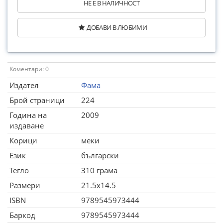
НЕ Е В НАЛИЧНОСТ
ДОБАВИ В ЛЮБИМИ
Коментари: 0
Издател
Фама
Брой страници
224
Година на
2009
издаване
Корици
меки
Език
български
Тегло
310 грама
Размери
21.5x14.5
ISBN
9789545973444
Баркод
9789545973444