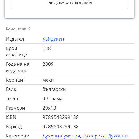
ДОБАВИ В ЛЮБИМИ
Коментари: 0
Издател
Хайдакан
Брой
128
страници
Година на
2009
издаване
Корици
меки
Език
български
Тегло
99 грама
Размери
20x13
ISBN
9789548299138
Баркод
9789548299138
Категории
Духовни учения
,
Езотерика. Духовни